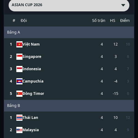
ASIAN CUP 2026
#
Đội
Số trận
HS
Điểm
Bảng
A
1
Việt Nam
4
12
10
2
Singapore
4
3
8
3
Indonesia
4
4
7
4
Campuchia
4
-4
3
5
Đông Timor
4
-15
0
Bảng
B
1
Thái Lan
4
10
12
2
Malaysia
4
4
9