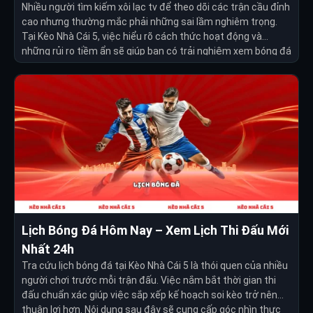
Nhiều người tìm kiếm xôi lạc tv để theo dõi các trận cầu đỉnh
cao nhưng thường mắc phải những sai lầm nghiêm trọng.
Tại Kèo Nhà Cái 5, việc hiểu rõ cách thức hoạt động và
những rủi ro tiềm ẩn sẽ giúp bạn có trải nghiệm xem bóng đá
mượt mà và an […]
Lịch Bóng Đá Hôm Nay – Xem Lịch Thi Đấu Mới
Nhất 24h
Tra cứu lịch bóng đá tại Kèo Nhà Cái 5 là thói quen của nhiều
người chơi trước mỗi trận đấu. Việc nắm bắt thời gian thi
đấu chuẩn xác giúp việc sắp xếp kế hoạch soi kèo trở nên
thuận lợi hơn. Nội dung sau đây sẽ cung cấp góc nhìn thực