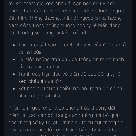
ro. Khi tham gia
kèo châu á
, bạn nên chú ý đến
những trận đấu có sự chênh lệch lớn về lượng người
đặt tiền. Thông thường, việc đi ngược lại xu hướng
đám đông trong những trường hợp tỷ lệ biến động
bất thường sẽ mang lại kết quả tốt.
Theo dõi sát sao sự dịch chuyển của điểm ăn ở
cả hai cửa.
Ưu tiên những trận đấu có thông tin minh bạch
về lực lượng ra sân.
Tránh các trận đấu có biên độ dao động tỷ lệ
kèo châu á
quá lớn.
Kết hợp dữ liệu từ nhiều nguồn uy tín để có cái
nhìn tổng quát nhất.
Phần lớn người chơi theo phong trào thường đặt
niềm tin vào các đội bóng danh tiếng mà bỏ qua
các thông số kỹ thuật. Chính sự thiếu hụt thông tin
này tạo ra những lỗ hổng trong bảng tỷ lệ mà bạn có