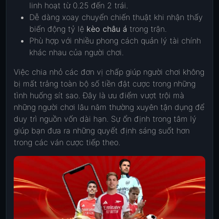
linh hoạt từ 0.25 đến 2 trái.
Dễ dàng xoay chuyển chiến thuật khi nhận thấy
biến động tỷ lệ
kèo châu á
trong trận.
Phù hợp với nhiều phong cách quản lý tài chính
khác nhau của người chơi.
Việc chia nhỏ các đơn vị chấp giúp người chơi không
bị mất trắng toàn bộ số tiền đặt cược trong những
tình huống sít sao. Đây là ưu điểm vượt trội mà
những người chơi lâu năm thường xuyên tận dụng để
duy trì nguồn vốn dài hạn. Sự ổn định trong tâm lý
giúp bạn đưa ra những quyết định sáng suốt hơn
trong các ván cược tiếp theo.