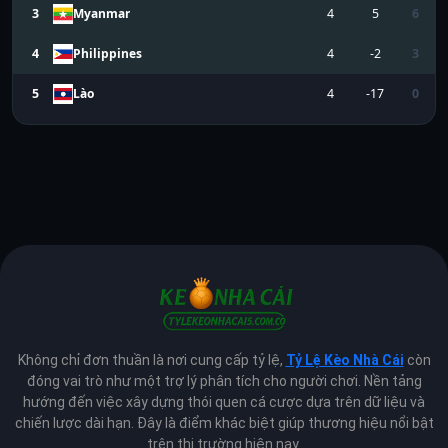
3
Myanmar
4
5
6
4
Philippines
4
-2
3
5
Lào
4
-17
0
Không chỉ đơn thuần là nơi cung cấp tỷ lệ,
Tỷ Lệ Kèo Nhà Cái
còn
đóng vai trò như một trợ lý phân tích cho người chơi. Nền tảng
hướng đến việc xây dựng thói quen cá cược dựa trên dữ liệu và
chiến lược dài hạn. Đây là điểm khác biệt giúp thương hiệu nổi bật
trên thị trường hiện nay.