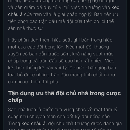
nhiên, nếu đội bóng đó đang có phong độ ổn định
và cần điểm để duy trì vị trí, việc tin tưởng vào
kèo
châu á
cửa trên vẫn là giải pháp hợp lý. Bạn nên ưu
tiên chọn các trận đấu mà đội cửa trên có lợi thế
sân nhà thực sự.
Hãy phân tích thêm hiệu suất ghi bàn trong hiệp
một của các đội bóng lớn. Nếu một đội thường
xuyên có bàn dẫn trước sớm, khả năng vượt mức
chấp trong cả trận đấu sẽ cao hơn rất nhiều. Việc
kết hợp thống kê này với tỷ lệ cược chấp giúp bạn
loại bỏ được những trận đấu mang tính chất rủi ro
cao hoặc thiếu đột phá.
Tận dụng ưu thế đội chủ nhà trong cược
chấp
Sân nhà luôn là điểm tựa vững chắc về mặt tâm lý
cũng như chuyên môn cho bất kỳ đội bóng nào.
Trong
kèo châu á
, đội chủ nhà thường được đánh giá