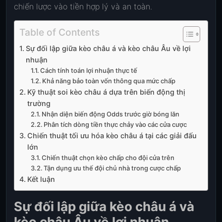
chiến lược vào tiền hợp lý và an toàn.
Table of Contents
Sự đối lập giữa kèo châu á và kèo châu Âu về lợi
nhuận
Cách tính toán lợi nhuận thực tế
Khả năng bảo toàn vốn thông qua mức chấp
Kỹ thuật soi kèo châu á dựa trên biến động thị
trường
Nhận diện biến động Odds trước giờ bóng lăn
Phân tích dòng tiền thực chảy vào các cửa cược
Chiến thuật tối ưu hóa kèo châu á tại các giải đấu
lớn
Chiến thuật chọn kèo chấp cho đội cửa trên
Tận dụng ưu thế đội chủ nhà trong cược chấp
Kết luận
Sự đối lập giữa kèo châu á và
kèo châu Âu về lợi nhuận