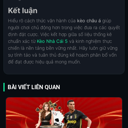
Kết luận
Hiểu rõ cách thức vận hành của
kèo châu á
giúp
người chơi chủ động hơn trong việc đưa ra các quyết
định đặt cược. Việc kết hợp giữa số liệu thống kê
chuẩn xác từ
Kèo Nhà Cái 5
và kinh nghiệm thực
chiến là nền tảng bền vững nhất. Hãy luôn giữ vững
sự tỉnh táo và tuân thủ đúng kế hoạch phân bổ vốn
để đạt được hiệu quả mong muốn.
BÀI VIẾT LIÊN QUAN