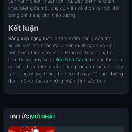
vận hành chiến thuật trơn tru. Đây chính là điểm
khác biệt giữa một ứng cử viên vô địch và một đội
bóng chỉ mang tính hiện tượng.
Kết luận
Bảng xếp hạng
luôn là tâm điểm chú ý của mọi
người hâm mộ bóng đá vì tính minh bạch và kịch
tính trong từng vòng đấu. Bằng cách cập nhật dữ
liệu thường xuyên tại
Kèo Nhà Cái 5
, bạn sẽ luôn có
cái nhìn toàn diện nhất về làng túc cầu thế giới. Hãy
tận dụng những thông tin hữu ích này để nuôi dưỡng
đam mê và đưa ra những nhận định sắc bén.
TIN TỨC
MỚI NHẤT