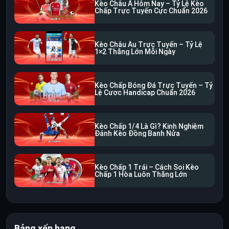
Kèo Châu Á Hôm Nay – Tỷ Lệ Kèo
Chấp Trực Tuyến Cực Chuẩn 2026
Kèo Châu Âu Trực Tuyến – Tỷ Lệ
1×2 Thắng Lớn Mỗi Ngày
Kèo Chấp Bóng Đá Trực Tuyến – Tỷ
Lệ Cược Handicap Chuẩn 2026
Kèo Chấp 1/4 Là Gì? Kinh Nghiệm
Đánh Kèo Đồng Banh Nửa
Kèo Chấp 1 Trái – Cách Soi Kèo
Chấp 1 Hòa Luôn Thắng Lớn
Bảng xếp hạng