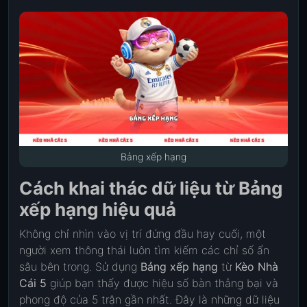
Bảng xếp hạng
Cách khai thác dữ liệu từ Bảng
xếp hạng hiệu quả
Không chỉ nhìn vào vị trí đứng đầu hay cuối, một
người xem thông thái luôn tìm kiếm các chỉ số ẩn
sâu bên trong. Sử dụng
Bảng xếp hạng
từ
Kèo Nhà
Cái 5
giúp bạn thấy được hiệu số bàn thắng bại và
phong độ của 5 trận gần nhất. Đây là những dữ liệu