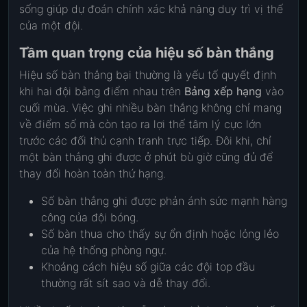
sống giúp dự đoán chính xác khả năng duy trì vị thế
của một đội.
Tầm quan trọng của hiệu số bàn thắng
Hiệu số bàn thắng bại thường là yếu tố quyết định
khi hai đội bằng điểm nhau trên
Bảng xếp hạng
vào
cuối mùa. Việc ghi nhiều bàn thắng không chỉ mang
về điểm số mà còn tạo ra lợi thế tâm lý cực lớn
trước các đối thủ cạnh tranh trực tiếp. Đôi khi, chỉ
một bàn thắng ghi được ở phút bù giờ cũng đủ để
thay đổi hoàn toàn thứ hạng.
Số bàn thắng ghi được phản ánh sức mạnh hàng
công của đội bóng.
Số bàn thua cho thấy sự ổn định hoặc lỏng lẻo
của hệ thống phòng ngự.
Khoảng cách hiệu số giữa các đội top đầu
thường rất sít sao và dễ thay đổi.