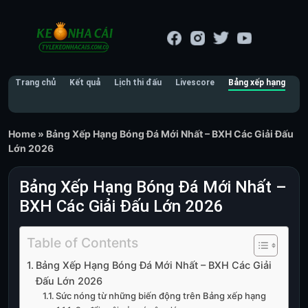
Trang chủ
Kết quả
Lịch thi đấu
Livescore
Bảng xếp hạng
Ti
Home
»
Bảng Xếp Hạng Bóng Đá Mới Nhất – BXH Các Giải Đấu
Lớn 2026
Bảng Xếp Hạng Bóng Đá Mới Nhất –
BXH Các Giải Đấu Lớn 2026
Table of Contents
Bảng Xếp Hạng Bóng Đá Mới Nhất – BXH Các Giải
Đấu Lớn 2026
Sức nóng từ những biến động trên Bảng xếp hạng