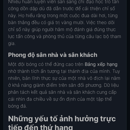
Nhiều huấn luyện viên sẵn sàng chỉ đạo học trò tấn
công dồn dập dù đã dẫn trước để cải thiện chỉ số
này. Họ hiểu rằng trong một cuộc đua dài hơi, từng
bàn thắng đều có giá trị vàng mười. Việc theo dõi
chỉ số này giúp người hâm mộ đánh giá đúng thực
lực tấn công và phòng thủ của từng câu lạc bộ tham
gia.
Phong độ sân nhà và sân khách
Một đội bóng có thể đứng cao trên
Bảng xếp hạng
nhờ thành tích ấn tượng tại thánh địa của mình. Tuy
nhiên, bản lĩnh thực sự của một nhà vô địch lại nằm
ở khả năng giành điểm trên sân đối phương. Dữ liệu
phân tách kết quả sân nhà và sân khách cung cấp
cái nhìn đa chiều về sự ổn định của một tập thể
bóng đá.
Những yếu tố ảnh hưởng trực
tiếp đến thứ hạng