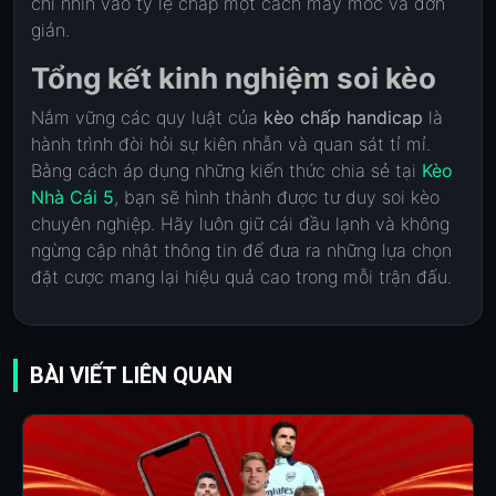
chỉ nhìn vào tỷ lệ chấp một cách máy móc và đơn
giản.
Tổng kết kinh nghiệm soi kèo
Nắm vững các quy luật của
kèo chấp handicap
là
hành trình đòi hỏi sự kiên nhẫn và quan sát tỉ mỉ.
Bằng cách áp dụng những kiến thức chia sẻ tại
Kèo
Nhà Cái 5
, bạn sẽ hình thành được tư duy soi kèo
chuyên nghiệp. Hãy luôn giữ cái đầu lạnh và không
ngừng cập nhật thông tin để đưa ra những lựa chọn
đặt cược mang lại hiệu quả cao trong mỗi trận đấu.
BÀI VIẾT LIÊN QUAN