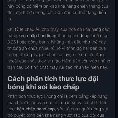
này củng cố niềm tin vào khả năng chiến thắng của
đội mạnh hơn trong các trận đấu cụ thể đang diễn
ra.
Khi tỷ lệ châu Âu cho thấy cửa hòa có khả năng cao,
bảng
kèo chấp handicap
thường chỉ dừng lại ở mức
0.25 hoặc đồng banh. Những trận đấu như thế này
thường ẩn chứa nhiều rủi ro vì trình độ hai bên quá
tương đương. Người chơi lão luyện sẽ ưu tiên đứng
ngoài quan sát thay vì mạo hiểm tiền vốn vào những
trận cầu có tính chất may rủi cao như vậy hiện nay.
Cách phân tích thực lực đội
bóng khi soi kèo chấp
Phân tích thực lực không chỉ là xem bảng xếp hạng
mà phải đi sâu vào chi tiết nhân sự và lối chơi. Khi
chơi
kèo chấp handicap
, yếu tố con người đóng vai
trò quyết định đến khả năng vượt rào của đội cửa