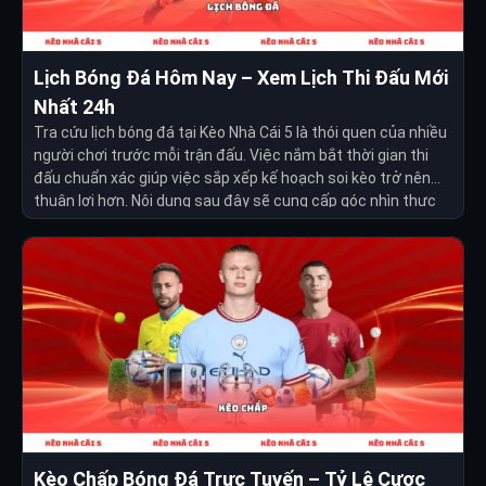
Lịch Bóng Đá Hôm Nay – Xem Lịch Thi Đấu Mới
Nhất 24h
Tra cứu lịch bóng đá tại Kèo Nhà Cái 5 là thói quen của nhiều
người chơi trước mỗi trận đấu. Việc nắm bắt thời gian thi
đấu chuẩn xác giúp việc sắp xếp kế hoạch soi kèo trở nên
thuận lợi hơn. Nội dung sau đây sẽ cung cấp góc nhìn thực
tế về […]
Kèo Chấp Bóng Đá Trực Tuyến – Tỷ Lệ Cược