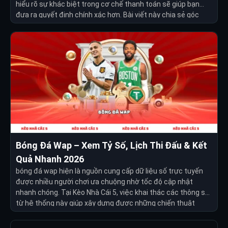
hiểu rõ sự khác biệt trong cơ chế thanh toán sẽ giúp bạn
đưa ra quyết định chính xác hơn. Bài viết này chia sẻ góc
nhìn thực […]
Bóng Đá Wap – Xem Tỷ Số, Lịch Thi Đấu & Kết
Quả Nhanh 2026
bóng đá wap hiện là nguồn cung cấp dữ liệu số trực tuyến
được nhiều người chơi ưa chuộng nhờ tốc độ cập nhật
nhanh chóng. Tại Kèo Nhà Cái 5, việc khai thác các thông số
từ hệ thống này giúp xây dựng được những chiến thuật
phân tích kèo có độ chính xác […]