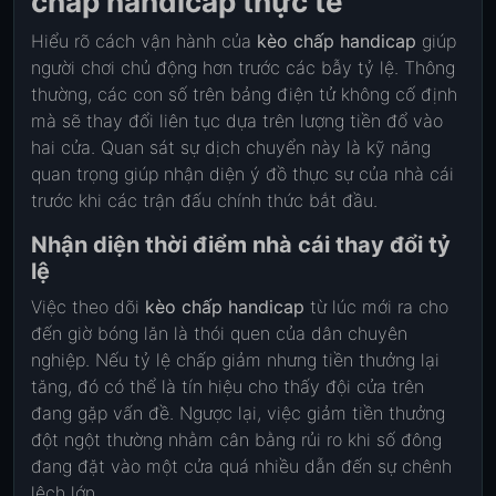
chấp handicap thực tế
Hiểu rõ cách vận hành của
kèo chấp handicap
giúp
người chơi chủ động hơn trước các bẫy tỷ lệ. Thông
thường, các con số trên bảng điện tử không cố định
mà sẽ thay đổi liên tục dựa trên lượng tiền đổ vào
hai cửa. Quan sát sự dịch chuyển này là kỹ năng
quan trọng giúp nhận diện ý đồ thực sự của nhà cái
trước khi các trận đấu chính thức bắt đầu.
Nhận diện thời điểm nhà cái thay đổi tỷ
lệ
Việc theo dõi
kèo chấp handicap
từ lúc mới ra cho
đến giờ bóng lăn là thói quen của dân chuyên
nghiệp. Nếu tỷ lệ chấp giảm nhưng tiền thưởng lại
tăng, đó có thể là tín hiệu cho thấy đội cửa trên
đang gặp vấn đề. Ngược lại, việc giảm tiền thưởng
đột ngột thường nhằm cân bằng rủi ro khi số đông
đang đặt vào một cửa quá nhiều dẫn đến sự chênh
lệch lớn.