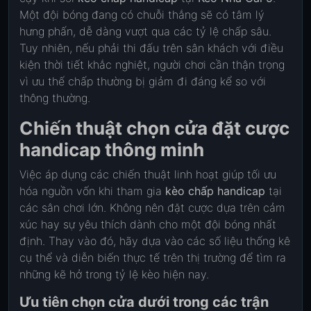
Một đội bóng đang có chuỗi thắng sẽ có tâm lý
hưng phấn, dễ dàng vượt qua các tỷ lệ chấp sâu.
Tuy nhiên, nếu phải thi đấu trên sân khách với điều
kiện thời tiết khắc nghiệt, người chơi cần thận trọng
vì ưu thế chấp thường bị giảm đi đáng kể so với
thông thường.
Chiến thuật chọn cửa đặt cược
handicap thông minh
Việc áp dụng các chiến thuật linh hoạt giúp tối ưu
hóa nguồn vốn khi tham gia
kèo chấp handicap
tại
các sân chơi lớn. Không nên đặt cược dựa trên cảm
xúc hay sự yêu thích dành cho một đội bóng nhất
định. Thay vào đó, hãy dựa vào các số liệu thống kê
cụ thể và diễn biến thực tế trên thị trường để tìm ra
những kẽ hở trong tỷ lệ kèo hiện nay.
Ưu tiên chọn cửa dưới trong các trận