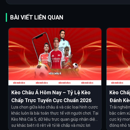
BÀI VIẾT LIÊN QUAN
Kèo Châu Á Hôm Nay – Tỷ Lệ Kèo
Kèo Chấp
Chấp Trực Tuyến Cực Chuẩn 2026
Đánh Kè
Lựa chọn giữa kèo châu á và các loại hình cược
Trải nghiệ
khác luôn là bài toán thực tế với người chơi. Tại
bậc cảm xú
Kèo Nhà Cái 5, dữ liệu trực quan giúp nhận diện
cực kỳ mon
sự khác biệt rõ rệt về tỷ lệ chấp và mức lợi
động nhỏ t