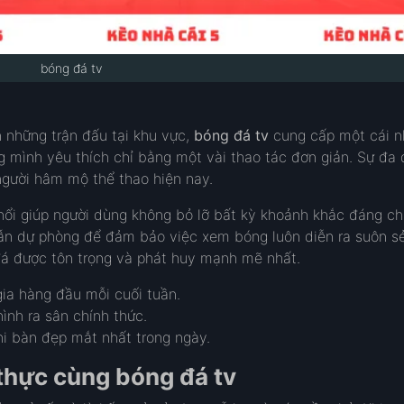
bóng đá tv
 những trận đấu tại khu vực,
bóng đá tv
cung cấp một cái nh
g mình yêu thích chỉ bằng một vài thao tác đơn giản. Sự đa
người hâm mộ thể thao hiện nay.
g hổi giúp người dùng không bỏ lỡ bất kỳ khoảnh khắc đáng c
n dự phòng để đảm bảo việc xem bóng luôn diễn ra suôn sẻ
á được tôn trọng và phát huy mạnh mẽ nhất.
gia hàng đầu mỗi cuối tuần.
hình ra sân chính thức.
hi bàn đẹp mắt nhất trong ngày.
thực cùng bóng đá tv