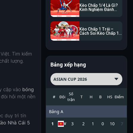
Kèo Chấp 1/4 Là Gì?
Kinh Nghiệm Đánh
Kèo Đồng Banh Nửa
Kèo Chấp 1 Trái –
Cách Soi Kèo Chấp 1
Hòa Luôn Thắng Lớn
 Việt. Tìm kiếm
chất lượng.
Bảng xếp hạng
ASIAN CUP 2026
ruy cập vào
bóng
Số
 đòi hỏi một nền
#
Đội
T
H
B
HS
Điểm
trận
Bảng
A
 duy trì tín
Kèo Nhà Cái 5
1
3
2
1
0
10
7
Việt
Nam