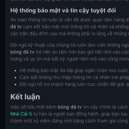
Hệ thống bảo mật và tin cậy tuyệt đối
An toàn thông tin luôn là vấn đề được quan tâm hàng 
đá tv
cam kết bảo mật mọi thông tin cá nhân và không y
các trận đấu đỉnh cao mà không phải lo lắng về những r
Đội ngũ kỹ thuật của chúng tôi luôn làm việc không ngừ
bóng đá tv
trở nên an tâm hơn bao giờ hết nhờ vào các 
lượng và uy tín mà bất kỳ người hâm mộ nào cũng mon
Hệ thống bảo mật đa lớp giúp ngăn chặn mọi cuộc
Cam kết không thu thập thông tin cá nhân trái phé
Đội ngũ hỗ trợ khách hàng luôn trực chiến để giải 
Kết luận
Việc sở hữu một kênh
bóng đá tv
tin cậy chính là cách 
Nhà Cái 5
tự hào là người bạn đồng hành, giúp bạn lưu
thành một kỷ niệm đáng nhớ bằng cách tham gia cùng