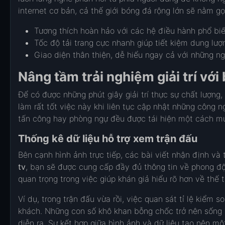
internet cơ bản, cả thế giới bóng đá rộng lớn sẽ nằm 
Tương thích hoàn hảo với các hệ điều hành phổ biế
Tốc độ tải trang cực nhanh giúp tiết kiệm dung lượ
Giao diện thân thiện, dễ hiểu ngay cả với những ng
Nâng tầm trải nghiệm giải trí với
Để có được những phút giây giải trí thực sự chất lượng
làm rất tốt việc này khi liên tục cập nhật những công 
tấn công hay phòng ngự đều được tái hiện một cách mư
Thống kê dữ liệu hỗ trợ xem trận đấu
Bên cạnh hình ảnh trực tiếp, các bài viết nhận định và
tv
, bạn sẽ được cung cấp đầy đủ thông tin về phong độ
quan trọng trong việc giúp khán giả hiểu rõ hơn về thế t
Ví dụ, trong trận đấu vừa rồi, việc quan sát tỉ lệ kiểm 
khách. Những con số khô khan bỗng chốc trở nên sống 
diễn ra. Sự kết hợp giữa hình ảnh và dữ liệu tạo nên m