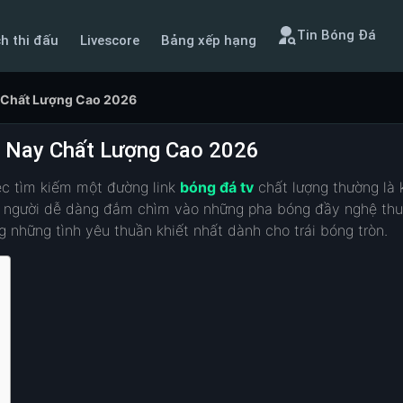
Tin Bóng Đá
ch thi đấu
Livescore
Bảng xếp hạng
y Chất Lượng Cao 2026
 Nay Chất Lượng Cao 2026
ệc tìm kiếm một đường link
bóng đá tv
chất lượng thường là 
i người dễ dàng đắm chìm vào những pha bóng đầy nghệ thu
 những tình yêu thuần khiết nhất dành cho trái bóng tròn.